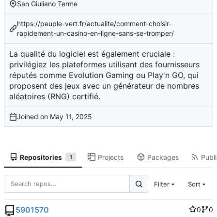
San Giuliano Terme
https://peuple-vert.fr/actualite/comment-choisir-
rapidement-un-casino-en-ligne-sans-se-tromper/
La qualité du logiciel est également cruciale :
privilégiez les plateformes utilisant des fournisseurs
réputés comme Evolution Gaming ou Play'n GO, qui
proposent des jeux avec un générateur de nombres
aléatoires (RNG) certifié.
Joined on
Repositories
Projects
Packages
Publi
1
Filter
Sort
5901570
0
0