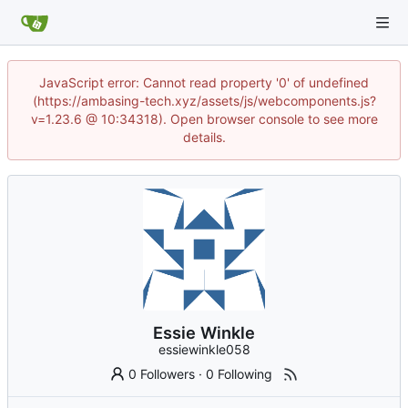
JavaScript error: Cannot read property '0' of undefined
(https://ambasing-tech.xyz/assets/js/webcomponents.js?
v=1.23.6 @ 10:34318). Open browser console to see more
details.
Essie Winkle
essiewinkle058
0 Followers
·
0 Following